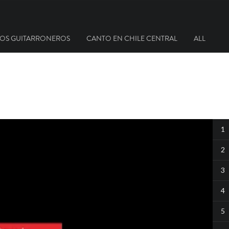
OS GUITARRONEROS
CANTO EN CHILE CENTRAL
ALL
1
2
3
4
5