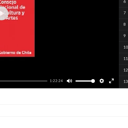
6
7
Play
8
9
10
11
12
1:22:24
13
Mute
Settings
Enter
14
fullscreen
15
16
17