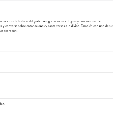
18
19
bla sobre la historia del guitarrón, grabaciones antiguas y concursos en la
ra y conversa sobre entonaciones y canta versos a lo divino. También con uno de su
 un acordeón.
deo.