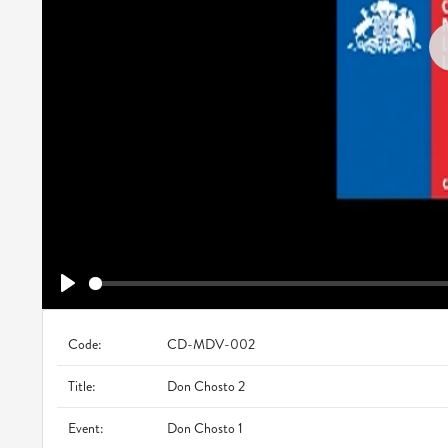
Play
Code:
CD-MDV-002
Title:
Don Chosto 2
Event:
Don Chosto 1